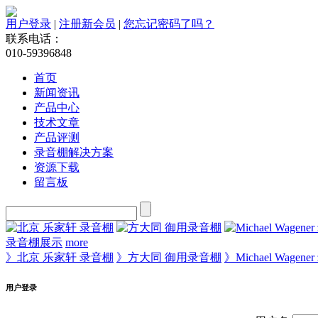
用户登录
|
注册新会员
|
您忘记密码了吗？
联系电话：
010-59396848
首页
新闻资讯
产品中心
技术文章
产品评测
录音棚解决方案
资源下载
留言板
录音棚展示
more
》北京 乐家轩 录音棚
》方大同 御用录音棚
》Michael Wagen
用户登录